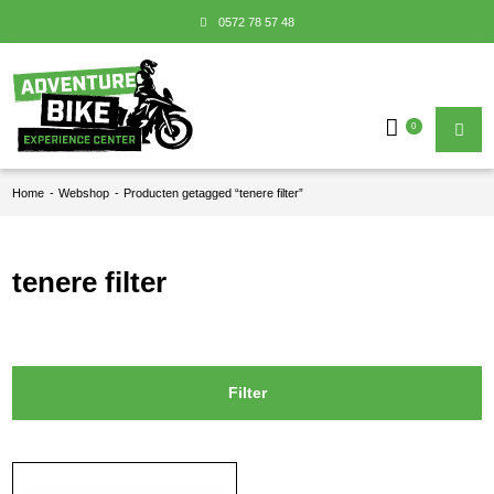
0572 78 57 48
0
Home
-
Webshop
-
Producten getagged “tenere filter”
tenere filter
Filter