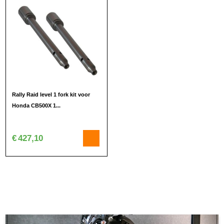
Rally Raid level 1 fork kit voor
Honda CB500X 1...
€
427,10
Dit
product
heeft
meerdere
variaties.
Deze