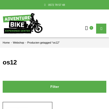
0572 78 57 48
0
Home
-
Webshop
-
Producten getagged “os12”
os12
Filter