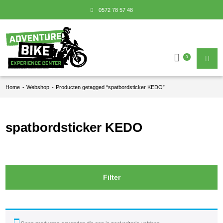
0572 78 57 48
0
Home
-
Webshop
-
Producten getagged “spatbordsticker KEDO”
spatbordsticker KEDO
Filter