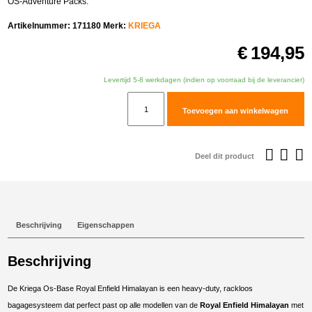
OS-Adventure Packs.
Artikelnummer:
171180
Merk:
KRIEGA
€
194,95
Levertijd 5-8 werkdagen (indien op voorraad bij de leverancier)
Kriega
Toevoegen aan winkelwagen
OS-
Base
Royal
Deel dit product
Enfield
Himalayan
aantal
Beschrijving
Eigenschappen
Beschrijving
De Kriega Os-Base Royal Enfield Himalayan is een heavy-duty, rackloos
bagagesysteem dat perfect past op alle modellen van de
Royal Enfield Himalayan
met