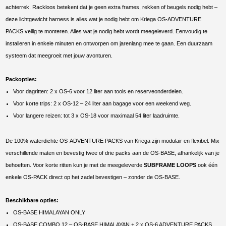
achterrek. Rackloos betekent dat je geen extra frames, rekken of beugels nodig hebt –
deze lichtgewicht harness is alles wat je nodig hebt om Kriega OS-ADVENTURE
PACKS veilig te monteren. Alles wat je nodig hebt wordt meegeleverd. Eenvoudig te
installeren in enkele minuten en ontworpen om jarenlang mee te gaan. Een duurzaam
systeem dat meegroeit met jouw avonturen.
Packopties:
Voor dagritten: 2 x OS-6 voor 12 liter aan tools en reserveonderdelen.
Voor korte trips: 2 x OS-12 – 24 liter aan bagage voor een weekend weg.
Voor langere reizen: tot 3 x OS-18 voor maximaal 54 liter laadruimte.
De 100% waterdichte OS-ADVENTURE PACKS van Kriega zijn modulair en flexibel. Mix
verschillende maten en bevestig twee of drie packs aan de OS-BASE, afhankelijk van je
behoeften. Voor korte ritten kun je met de meegeleverde
SUBFRAME LOOPS
ook één
enkele OS-PACK direct op het zadel bevestigen – zonder de OS-BASE.
Beschikbare opties:
OS-BASE HIMALAYAN ONLY
OS-BASE COMBO 12 – OS-BASE HIMALAYAN + 2 x OS-6 ADVENTURE PACKS