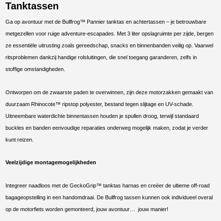
Tanktassen
Ga op avontuur met de Bullfrog™ Pannier tanktas en achtertassen – je betrouwbare
metgezellen voor ruige adventure-escapades. Met 3 liter opslagruimte per zijde, bergen
ze essentiële uitrusting zoals gereedschap, snacks en binnenbanden veilig op. Vaarwel
ritsproblemen dankzij handige rolsluitingen, die snel toegang garanderen, zelfs in
stoffige omstandigheden.
Ontworpen om de zwaarste paden te overwinnen, zijn deze motorzakken gemaakt van
duurzaam Rhinocote™ ripstop polyester, bestand tegen slijtage en UV-schade.
Uitneembare waterdichte binnentassen houden je spullen droog, terwijl standaard
buckles en banden eenvoudige reparaties onderweg mogelijk maken, zodat je verder
kunt reizen.
Veelzijdige montagemogelijkheden
Integreer naadloos met de GeckoGrip™ tanktas harnas en creëer de ultieme off-road
bagageopstelling in een handomdraai. De Bullfrog tassen kunnen ook individueel overal
op de motorfiets worden gemonteerd, jouw avontuur… jouw manier!