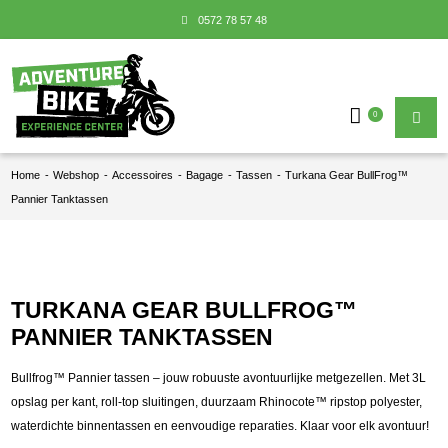
0572 78 57 48
0
Home
-
Webshop
-
Accessoires
-
Bagage
-
Tassen
-
Turkana Gear BullFrog™
Pannier Tanktassen
TURKANA GEAR BULLFROG™
PANNIER TANKTASSEN
Bullfrog™ Pannier tassen – jouw robuuste avontuurlijke metgezellen. Met 3L
opslag per kant, roll-top sluitingen, duurzaam Rhinocote™ ripstop polyester,
waterdichte binnentassen en eenvoudige reparaties. Klaar voor elk avontuur!