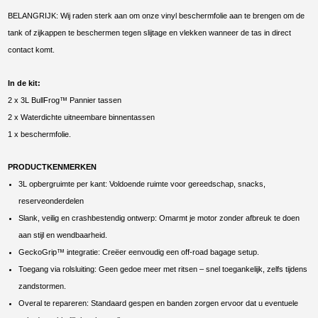
BELANGRIJK: Wij raden sterk aan om onze vinyl beschermfolie aan te brengen om de
tank of zijkappen te beschermen tegen slijtage en vlekken wanneer de tas in direct
contact komt.
In de kit:
2 x 3L BullFrog™ Pannier tassen
2 x Waterdichte uitneembare binnentassen
1 x beschermfolie.
PRODUCTKENMERKEN
3L opbergruimte per kant: Voldoende ruimte voor gereedschap, snacks,
reserveonderdelen
Slank, veilig en crashbestendig ontwerp: Omarmt je motor zonder afbreuk te doen
aan stijl en wendbaarheid.
GeckoGrip™ integratie: Creëer eenvoudig een off-road bagage setup.
Toegang via rolsluiting: Geen gedoe meer met ritsen – snel toegankelijk, zelfs tijdens
zandstormen.
Overal te repareren: Standaard gespen en banden zorgen ervoor dat u eventuele