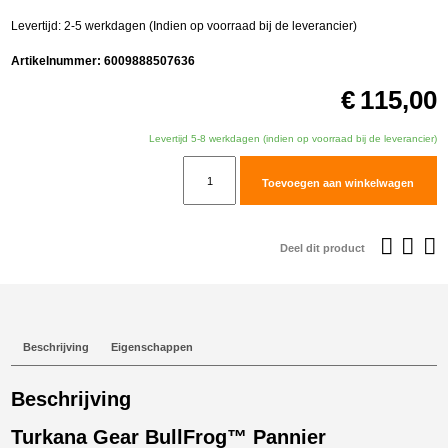
Levertijd: 2-5 werkdagen (Indien op voorraad bij de leverancier)
Artikelnummer:
6009888507636
€
115,00
Levertijd 5-8 werkdagen (indien op voorraad bij de leverancier)
Turkana
Toevoegen aan winkelwagen
Gear
BullFrog™
Pannier
Deel dit product
Tanktassen
aantal
Beschrijving
Eigenschappen
Beschrijving
Turkana Gear BullFrog™ Pannier