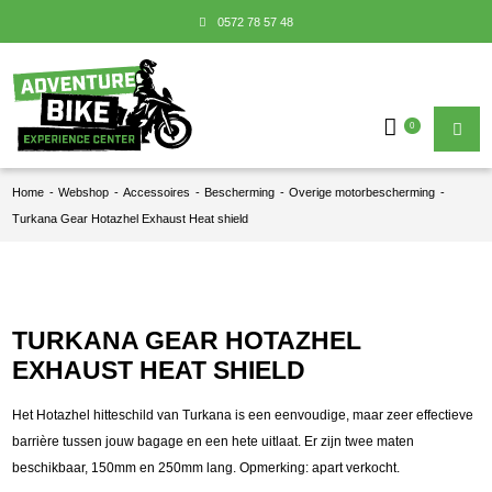
0572 78 57 48
0
Home
-
Webshop
-
Accessoires
-
Bescherming
-
Overige motorbescherming
-
Turkana Gear Hotazhel Exhaust Heat shield
TURKANA GEAR HOTAZHEL
EXHAUST HEAT SHIELD
Het Hotazhel hitteschild van Turkana is een eenvoudige, maar zeer effectieve
barrière tussen jouw bagage en een hete uitlaat. Er zijn twee maten
beschikbaar, 150mm en 250mm lang. Opmerking: apart verkocht.