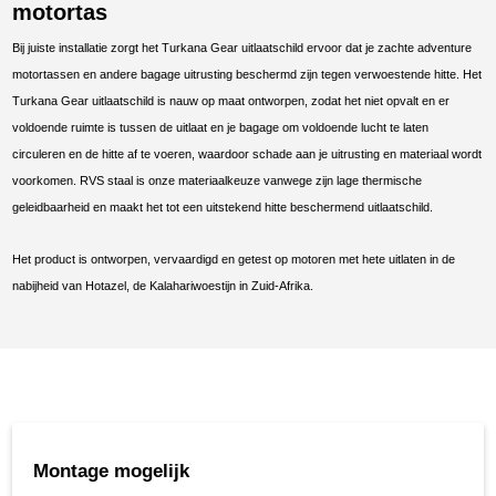
motortas
Bij juiste installatie zorgt het Turkana Gear uitlaatschild ervoor dat je zachte adventure
motortassen en andere bagage uitrusting beschermd zijn tegen verwoestende hitte. Het
Turkana Gear uitlaatschild is nauw op maat ontworpen, zodat het niet opvalt en er
voldoende ruimte is tussen de uitlaat en je bagage om voldoende lucht te laten
circuleren en de hitte af te voeren, waardoor schade aan je uitrusting en materiaal wordt
voorkomen. RVS staal is onze materiaalkeuze vanwege zijn lage thermische
geleidbaarheid en maakt het tot een uitstekend hitte beschermend uitlaatschild.
Het product is ontworpen, vervaardigd en getest op motoren met hete uitlaten in de
nabijheid van Hotazel, de Kalahariwoestijn in Zuid-Afrika.
Montage mogelijk