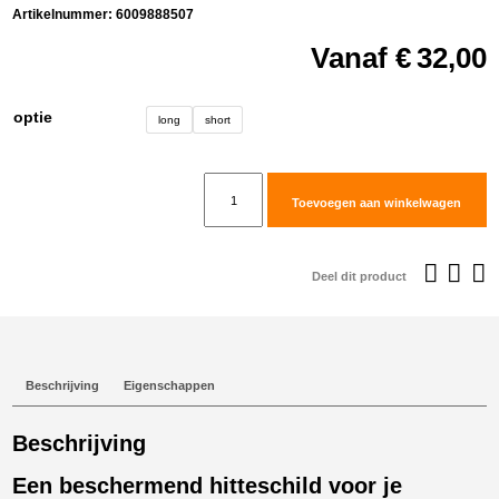
Artikelnummer:
6009888507
Vanaf
€
32,00
optie
long
short
Turkana
Toevoegen aan winkelwagen
Gear
Hotazhel
Exhaust
Deel dit product
Heat
shield
aantal
Beschrijving
Eigenschappen
Beschrijving
Een beschermend hitteschild voor je