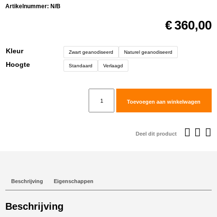
Artikelnummer:
N/B
€
360,00
Kleur
Zwart geanodiseerd
Naturel geanodiseerd
Hoogte
Standaard
Verlaagd
TwinPegs
Toevoegen aan winkelwagen
voor
Husqvarna
701
Deel dit product
(2015+)
aantal
Beschrijving
Eigenschappen
Beschrijving