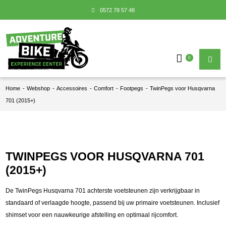
0572 78 57 48
0
Home
-
Webshop
-
Accessoires
-
Comfort
-
Footpegs
-
TwinPegs voor Husqvarna
701 (2015+)
TWINPEGS VOOR HUSQVARNA 701
(2015+)
De TwinPegs Husqvarna 701 achterste voetsteunen zijn verkrijgbaar in
standaard of verlaagde hoogte, passend bij uw primaire voetsteunen. Inclusief
shimset voor een nauwkeurige afstelling en optimaal rijcomfort.