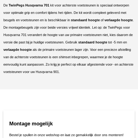
De
TwinPegs Husqvarna 701
kit voor achterste voetsteunen is speciaal ontworpen
voor optimale grip en comfort tijdens het rijden. De kit wordt compleet geleverd met
beugels en voetsteunen en is beschikbaar in
standaard hoogte
of
verlaagde hoogte
.
De montagebeugels zijn voor beide versies vrijwel identiek. Let op: de TwinPegs voor
Husqvarna 701 verandert de hoogte van uw primaire voetsteunen niet, kies daarom de
versie die past bij je huidige voetsteunen. Gebruik
standaard hoogte
tot -5 mm en
verlaagde hoogte
als de primaire voetsteunen lager zijn. Voor een precieze afstelling
van de achterste voetsteunen is een shimset inbegrepen, waarmee je de hoogte
eenvoudig kunt aanpassen. Zo krijg je perfect op elkaar afgestemde voor- en achterste
voetsteunen voor uw Husqvarna 901.
Montage mogelijk
Bestel je spullen in onze webshop en laat ze gemakkelijk door ons monteren!