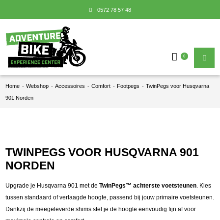
0572 78 57 48
0
Home
-
Webshop
-
Accessoires
-
Comfort
-
Footpegs
-
TwinPegs voor Husqvarna
901 Norden
TWINPEGS VOOR HUSQVARNA 901
NORDEN
Upgrade je Husqvarna 901 met de
TwinPegs™ achterste voetsteunen
. Kies
tussen standaard of verlaagde hoogte, passend bij jouw primaire voetsteunen.
Dankzij de meegeleverde shims stel je de hoogte eenvoudig fijn af voor