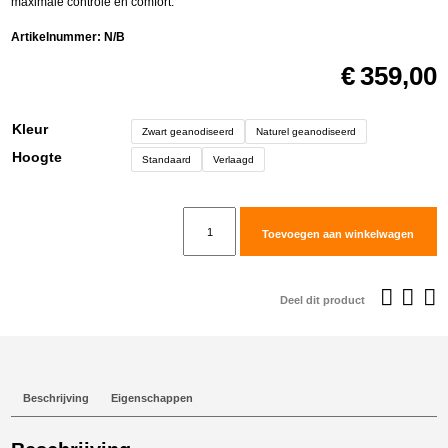
maximale controle en comfort.
Artikelnummer:
N/B
€
359,00
Kleur
Zwart geanodiseerd
Naturel geanodiseerd
Hoogte
Standaard
Verlaagd
TwinPegs
Toevoegen aan winkelwagen
voor
Husqvarna
901
Deel dit product
Norden
aantal
Beschrijving
Eigenschappen