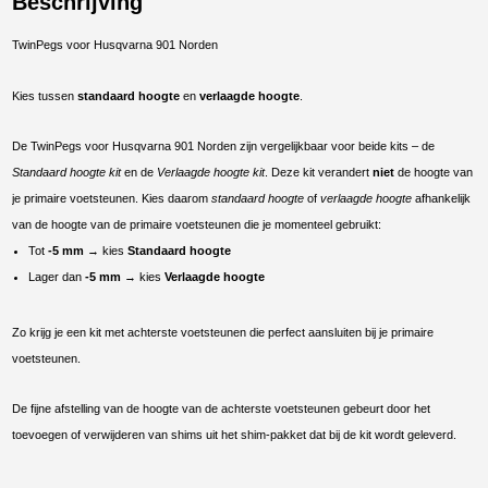
Beschrijving
TwinPegs voor Husqvarna 901 Norden
Kies tussen
standaard hoogte
en
verlaagde hoogte
.
De TwinPegs voor Husqvarna 901 Norden zijn vergelijkbaar voor beide kits – de
Standaard hoogte kit
en de
Verlaagde hoogte kit
. Deze kit verandert
niet
de hoogte van
je primaire voetsteunen. Kies daarom
standaard hoogte
of
verlaagde hoogte
afhankelijk
van de hoogte van de primaire voetsteunen die je momenteel gebruikt:
Tot
-5 mm
→ kies
Standaard hoogte
Lager dan
-5 mm
→ kies
Verlaagde hoogte
Zo krijg je een kit met achterste voetsteunen die perfect aansluiten bij je primaire
voetsteunen.
De fijne afstelling van de hoogte van de achterste voetsteunen gebeurt door het
toevoegen of verwijderen van shims uit het shim-pakket dat bij de kit wordt geleverd.