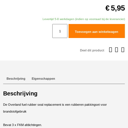
€
5,95
Levertijd 5-8 werkdagen (indien op voorraad bij de leverancier)
Overland
Toevoegen aan winkelwagen
rubber
seal
replacement
Deel dit product
aantal
Beschrijving
Eigenschappen
Beschrijving
De Overland fuel rubber seal replacement is een rubberen pakkingset voor
brandstofgebruik
Bevat 3 x FKM afdichtingen.