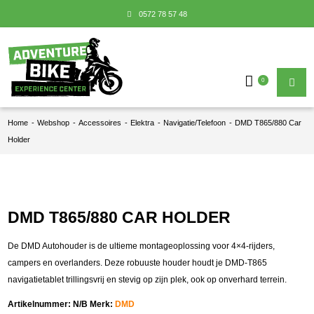
0572 78 57 48
0
Home
-
Webshop
-
Accessoires
-
Elektra
-
Navigatie/Telefoon
-
DMD T865/880 Car
Holder
DMD T865/880 CAR HOLDER
De DMD Autohouder is de ultieme montageoplossing voor 4×4-rijders,
campers en overlanders. Deze robuuste houder houdt je DMD-T865
navigatietablet trillingsvrij en stevig op zijn plek, ook op onverhard terrein.
Artikelnummer:
N/B
Merk:
DMD