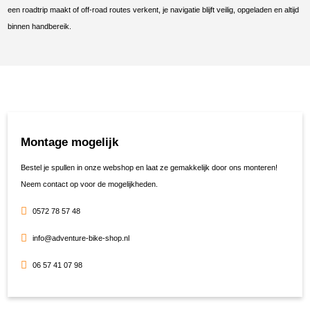
een roadtrip maakt of off-road routes verkent, je navigatie blijft veilig, opgeladen en altijd
binnen handbereik.
Montage mogelijk
Bestel je spullen in onze webshop en laat ze gemakkelijk door ons monteren!
Neem contact op voor de mogelijkheden.
0572 78 57 48
info@adventure-bike-shop.nl
06 57 41 07 98