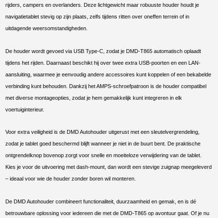
rijders, campers en overlanders. Deze lichtgewicht maar robuuste houder houdt je
navigatietablet stevig op zijn plaats, zelfs tijdens ritten over oneffen terrein of in
uitdagende weersomstandigheden.
De houder wordt gevoed via USB Type-C, zodat je DMD-T865 automatisch oplaadt
tijdens het rijden. Daarnaast beschikt hij over twee extra USB-poorten en een LAN-
aansluiting, waarmee je eenvoudig andere accessoires kunt koppelen of een bekabelde
verbinding kunt behouden. Dankzij het AMPS-schroefpatroon is de houder compatibel
met diverse montageopties, zodat je hem gemakkelijk kunt integreren in elk
voertuiginterieur.
Voor extra veiligheid is de DMD Autohouder uitgerust met een sleutelvergrendeling,
zodat je tablet goed beschermd blijft wanneer je niet in de buurt bent. De praktische
ontgrendelknop bovenop zorgt voor snelle en moeiteloze verwijdering van de tablet.
Kies je voor de uitvoering met dash-mount, dan wordt een stevige zuignap meegeleverd
– ideaal voor wie de houder zonder boren wil monteren.
De DMD Autohouder combineert functionaliteit, duurzaamheid en gemak, en is dé
betrouwbare oplossing voor iedereen die met de DMD-T865 op avontuur gaat. Of je nu