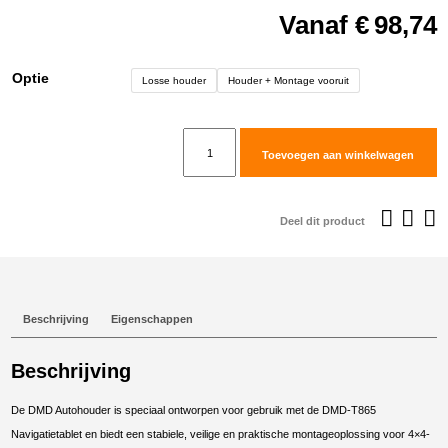
Vanaf
€
98,74
Optie
Losse houder
Houder + Montage vooruit
DMD
Toevoegen aan winkelwagen
T865/880
Car
Holder
Deel dit product
aantal
Beschrijving
Eigenschappen
Beschrijving
De DMD Autohouder is speciaal ontworpen voor gebruik met de DMD-T865
Navigatietablet en biedt een stabiele, veilige en praktische montageoplossing voor 4×4-