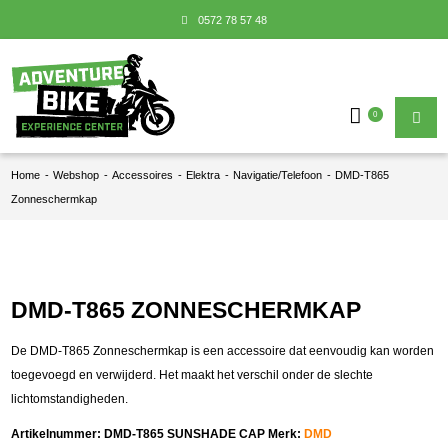
0572 78 57 48
0
Home
-
Webshop
-
Accessoires
-
Elektra
-
Navigatie/Telefoon
-
DMD-T865
Zonneschermkap
DMD-T865 ZONNESCHERMKAP
De DMD-T865 Zonneschermkap is een accessoire dat eenvoudig kan worden
toegevoegd en verwijderd. Het maakt het verschil onder de slechte
lichtomstandigheden.
Artikelnummer:
DMD-T865 SUNSHADE CAP
Merk:
DMD