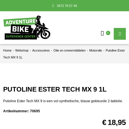
0572 78 57 48
0
Home
-
Webshop
-
Accessoires
-
Olie en smeermiddelen
-
Motorolie
-
Putoline Ester
Tech MX 9 1L
PUTOLINE ESTER TECH MX 9 1L
Putoline Ester Tech MX 9 is een vol-synthetische, blauw gekleurde 2-taktolie.
Artikelnummer:
70695
€
18,95