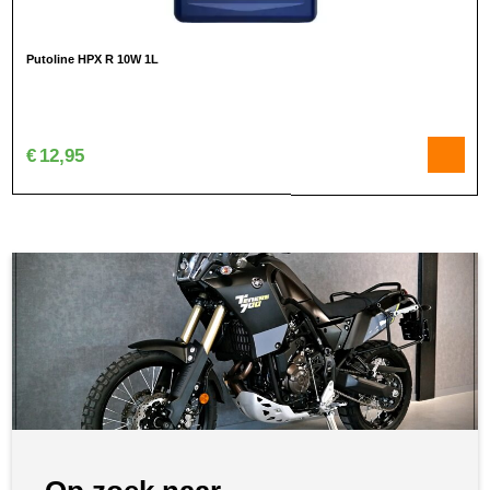
Putoline HPX R 10W 1L
€
12,95