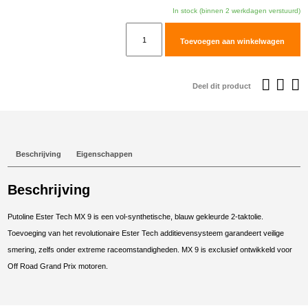
In stock (binnen 2 werkdagen verstuurd)
Putoline
Toevoegen aan winkelwagen
Ester
Tech
MX
Deel dit product
9
1L
aantal
Beschrijving
Eigenschappen
Beschrijving
Putoline Ester Tech MX 9 is een vol-synthetische, blauw gekleurde 2-taktolie.
Toevoeging van het revolutionaire Ester Tech additievensysteem garandeert veilige
smering, zelfs onder extreme raceomstandigheden. MX 9 is exclusief ontwikkeld voor
Off Road Grand Prix motoren.