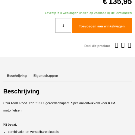
€
135,95
Levertijd 5-8 werkdagen (indien op voorraad bij de leverancier)
CruzTools
Toevoegen aan winkelwagen
Roadtech
KT1
kit
Deel dit product
voor
KTM
aantal
Beschrijving
Eigenschappen
Beschrijving
CruzTools RoadTech™ KT1 gereedschapset. Speciaal ontwikkeld voor KTM-
motorfietsen.
Kit bevat:
combinatie- en verstelbare sleutels