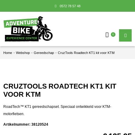
0572 78 57 48
0
Home
-
Webshop
-
Gereedschap
-
CruzTools Roadtech KT1 kit voor KTM
CRUZTOOLS ROADTECH KT1 KIT
VOOR KTM
RoadTech™ KT1 gereedschapset. Speciaal ontwikkeld voor KTM-
motorfietsen.
Artikelnummer:
38120524