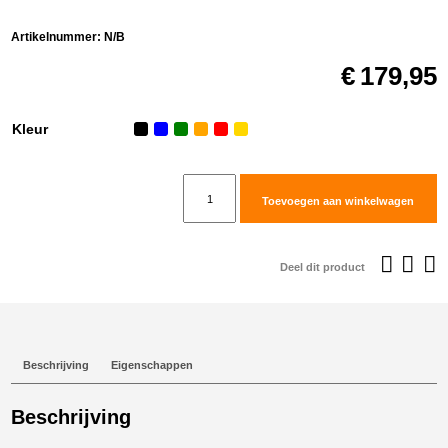
Artikelnummer:
N/B
€
179,95
Kleur
ABUS
Toevoegen aan winkelwagen
schijfremslot
GRANIT™
Detecto
Deel dit product
XPlus
8077
aantal
Beschrijving
Eigenschappen
Beschrijving