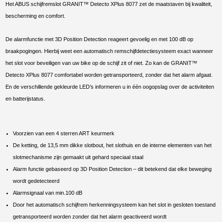
Het ABUS schijfremslot GRANIT™ Detecto XPlus 8077 zet de maatstaven bij kwaliteit,
bescherming en comfort.
De alarmfunctie met 3D Position Detection reageert gevoelig en met 100 dB op
braakpogingen. Hierbij weet een automatisch remschijfdetectiesysteem exact wanneer
het slot voor beveiligen van uw bike op de schijf zit of niet. Zo kan de GRANIT™
Detecto XPlus 8077 comfortabel worden getransporteerd, zonder dat het alarm afgaat.
En de verschillende gekleurde LED’s informeren u in één oogopslag over de activiteiten
en batterijstatus.
Voorzien van een 4 sterren ART keurmerk
De ketting, de 13,5 mm dikke slotbout, het slothuis en de interne elementen van het
slotmechanisme zijn gemaakt uit gehard speciaal staal
Alarm functie gebaseerd op 3D Position Detection – dit betekend dat elke beweging
wordt gedetecteerd
Alarmsignaal van min.100 dB
Door het automatisch schijfrem herkenningsysteem kan het slot in gesloten toestand
getransporteerd worden zonder dat het alarm geactiveerd wordt