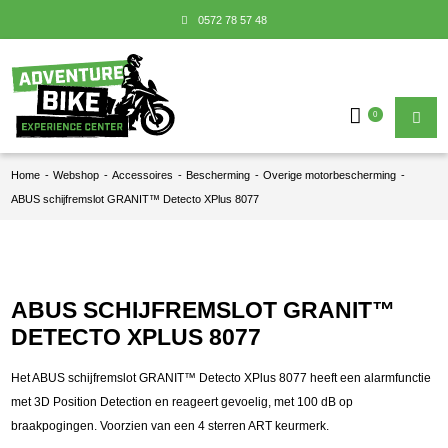
0572 78 57 48
0
Home
-
Webshop
-
Accessoires
-
Bescherming
-
Overige motorbescherming
-
ABUS schijfremslot GRANIT™ Detecto XPlus 8077
ABUS SCHIJFREMSLOT GRANIT™
DETECTO XPLUS 8077
Het ABUS schijfremslot GRANIT™ Detecto XPlus 8077 heeft een alarmfunctie
met 3D Position Detection en reageert gevoelig, met 100 dB op
braakpogingen. Voorzien van een 4 sterren ART keurmerk.