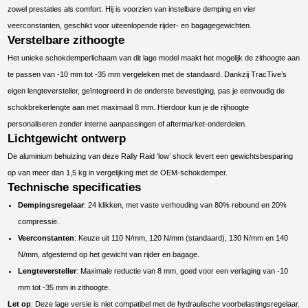
zowel prestaties als comfort. Hij is voorzien van instelbare demping en vier
veerconstanten, geschikt voor uiteenlopende rijder- en bagagegewichten.
Verstelbare zithoogte
Het unieke schokdemperlichaam van dit lage model maakt het mogelijk de zithoogte aan
te passen van -10 mm tot -35 mm vergeleken met de standaard. Dankzij TracTive’s
eigen lengteversteller, geïntegreerd in de onderste bevestiging, pas je eenvoudig de
schokbrekerlengte aan met maximaal 8 mm. Hierdoor kun je de rijhoogte
personaliseren zonder interne aanpassingen of aftermarket-onderdelen.
Lichtgewicht ontwerp
De aluminium behuizing van deze Rally Raid ‘low’ shock levert een gewichtsbesparing
op van meer dan 1,5 kg in vergelijking met de OEM-schokdemper.
Technische specificaties
Dempingsregelaar
: 24 klikken, met vaste verhouding van 80% rebound en 20%
compressie.
Veerconstanten
: Keuze uit 110 N/mm, 120 N/mm (standaard), 130 N/mm en 140
N/mm, afgestemd op het gewicht van rijder en bagage.
Lengteversteller
: Maximale reductie van 8 mm, goed voor een verlaging van -10
mm tot -35 mm in zithoogte.
Let op
: Deze lage versie is niet compatibel met de hydraulische voorbelastingsregelaar.