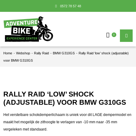
0572 78 57 48
0
Home
-
Webshop
-
Rally Raid
-
BMW G310GS
-
Rally Raid ‘low’ shock (adjustable)
voor BMW G310GS
RALLY RAID ‘LOW’ SHOCK
(ADJUSTABLE) VOOR BMW G310GS
Het verstelbare schokdemperlichaam is uniek voor dit LAGE dempermodel en
maakt het mogelijk de zithoogte te verlagen van -10 mm naar -35 mm
vergeleken met standaard.