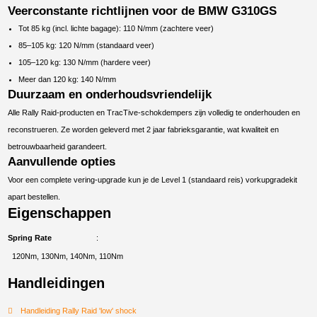
Veerconstante richtlijnen voor de BMW G310GS
Tot 85 kg (incl. lichte bagage): 110 N/mm (zachtere veer)
85–105 kg: 120 N/mm (standaard veer)
105–120 kg: 130 N/mm (hardere veer)
Meer dan 120 kg: 140 N/mm
Duurzaam en onderhoudsvriendelijk
Alle Rally Raid-producten en TracTive-schokdempers zijn volledig te onderhouden en
reconstrueren. Ze worden geleverd met 2 jaar fabrieksgarantie, wat kwaliteit en
betrouwbaarheid garandeert.
Aanvullende opties
Voor een complete vering-upgrade kun je de Level 1 (standaard reis) vorkupgradekit
apart bestellen.
Eigenschappen
Spring Rate
120Nm, 130Nm, 140Nm, 110Nm
Handleidingen
Handleiding Rally Raid 'low' shock