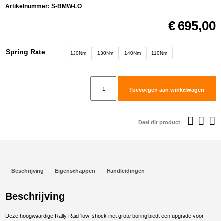
Artikelnummer:
S-BMW-LO
€
695,00
Spring Rate
120Nm
130Nm
140Nm
110Nm
Rally
Toevoegen aan winkelwagen
Raid
'low'
shock
Deel dit product
(adjustable)
voor
BMW
G310GS
Beschrijving
Eigenschappen
Handleidingen
aantal
Beschrijving
Deze hoogwaardige Rally Raid ‘low’ shock met grote boring biedt een upgrade voor