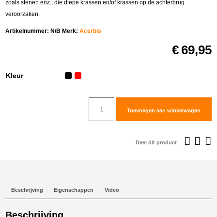
zoals stenen enz., die diepe krassen en/of krassen op de achterbrug
veroorzaken.
Artikelnummer:
N/B
Merk:
Acerbis
€
69,95
Kleur
Acerbis
Toevoegen aan winkelwagen
achterbrugbeschermer
voor
Honda
Deel dit product
CRF
300L
21-
25
Beschrijving
Eigenschappen
Video
aantal
Beschrijving