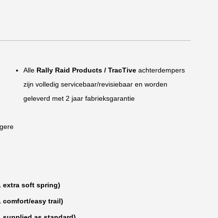
Alle
Rally Raid Products / TracTive
achterdempers
zijn volledig servicebaar/revisiebaar en worden
geleverd met 2 jaar fabrieksgarantie
ngere
extra soft spring)
comfort/easy trail)
 supplied as standard)