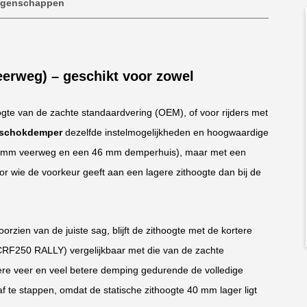
igenschappen
erweg) – geschikt voor zowel
jhoogte van de zachte standaardvering (OEM), of voor rijders met
 schokdemper
dezelfde instelmogelijkheden en hoogwaardige
0 mm veerweg en een 46 mm demperhuis), maar met een
r wie de voorkeur geeft aan een lagere zithoogte dan bij de
rzien van de juiste sag, blijft de zithoogte met de kortere
F250 RALLY) vergelijkbaar met die van de zachte
gere veer en veel betere demping gedurende de volledige
f te stappen, omdat de statische zithoogte 40 mm lager ligt