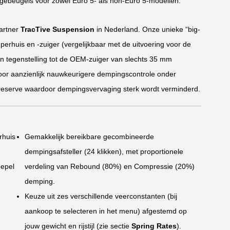
gebeugels voor zowel Euro 5- als non-Euro 5-modellen.
artner
TracTive Suspension
in Nederland. Onze unieke “big-
huis en -zuiger (vergelijkbaar met de uitvoering voor de
n tegenstelling tot de OEM-zuiger van slechts 35 mm
 voor aanzienlijk nauwkeurigere dempingscontrole onder
reserve waardoor dempingsvervaging sterk wordt verminderd.
rhuis
Gemakkelijk bereikbare gecombineerde
dempingsafsteller (24 klikken), met proportionele
epel
verdeling van Rebound (80%) en Compressie (20%)
demping.
Keuze uit zes verschillende veerconstanten (bij
aankoop te selecteren in het menu) afgestemd op
jouw gewicht en rijstijl (zie sectie
Spring Rates
).