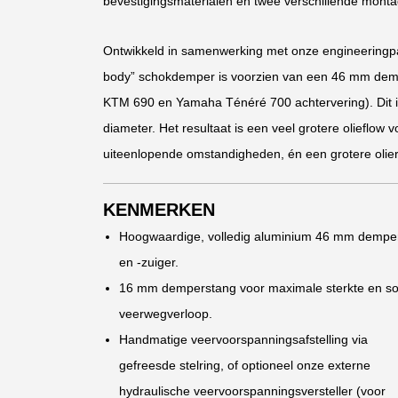
bevestigingsmaterialen en twee verschillende monta
Ontwikkeld in samenwerking met onze engineeringp
body” schokdemper is voorzien van een 46 mm demper
KTM 690 en Yamaha Ténéré 700 achtervering). Dit i
diameter. Het resultaat is een veel grotere olieflow
uiteenlopende omstandigheden, én een grotere olie
KENMERKEN
Hoogwaardige, volledig aluminium 46 mm dempe
en -zuiger.
16 mm demperstang voor maximale sterkte en so
veerwegverloop.
Handmatige veervoorspanningsafstelling via
gefreesde stelring, of optioneel onze externe
hydraulische veervoorspanningsversteller (voor