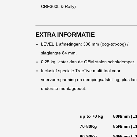
CRF300L & Rally).
EXTRA INFORMATIE
LEVEL 1 afmetingen: 398 mm (oog-tot-oog) /
slaglengte 84 mm.
0,25 kg lichter dan de OEM stalen schokdemper.
Inclusief speciale TracTive multi-tool voor
veervoorspanning en dempingsafstelling, plus la
onderste montagebout.
up to 70 kg
80N/mm (L1 
70-80Kg
85N/mm (L1 
80-90Kg
90N/mm (L1