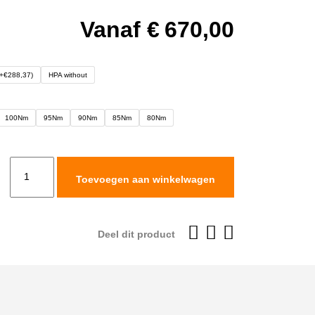
Vanaf
€
670,00
(+€288,37)
HPA without
100Nm
95Nm
90Nm
85Nm
80Nm
Rally
Toevoegen aan winkelwagen
Raid
Level
1
Deel dit product
Shock
voor
Honda
CRF300L/Rally