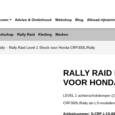
toren
Advies & Onderhoud
Webshop
Blog
Allroad-rijtraini
edschap
Rally Raid
Kleding
Merken
lly
-
Rally Raid Level 1 Shock voor Honda CRF300L/Rally
RALLY RAID
VOOR HONDA
LEVEL 1 achterschokdemper (2
CRF300L/Rally als LS-modellen
Artikelnummer:
S-CRF-L1S-8