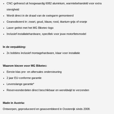
CNC‑gefreesd uit hoogwaardig 6082 aluminium, warmtebehandeld voor extra
stevigheid
Wordt direct in de draad van de swingarm gemonteerd
Geanodiseerd in: zwart, goud, blauw, rood, titanium‑grijs of oranje
Laser geëtst met het MG Biketec-logo
Inclusief installatiehardware, specifiek voor jouw motorfietsmodel
In de verpakking:
2x bobbins inclusief montagehardware, klaar voor installatie
Waarom kiezen voor MG Biketec:
Eerste klas pre- en aftersales ondersteuning
2 jaar EU-conforme garantie
Levenslange garantie*
Reserveonderdelen direct beschikbaar en wereldwijd te verzenden
Made in Austria:
Ontworpen, geproduceerd en geassembleerd in Oostenrijk sinds 2008.