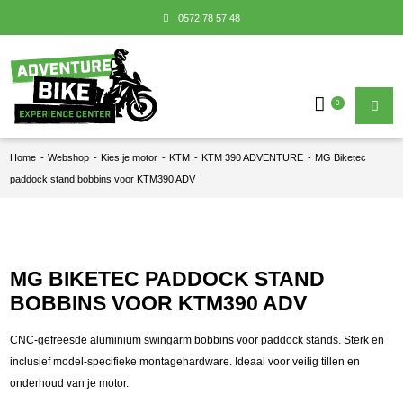
0572 78 57 48
0
Home
-
Webshop
-
Kies je motor
-
KTM
-
KTM 390 ADVENTURE
-
MG Biketec
paddock stand bobbins voor KTM390 ADV
MG BIKETEC PADDOCK STAND
BOBBINS VOOR KTM390 ADV
CNC‑gefreesde aluminium swingarm bobbins voor paddock stands. Sterk en
inclusief model‑specifieke montagehardware. Ideaal voor veilig tillen en
onderhoud van je motor.