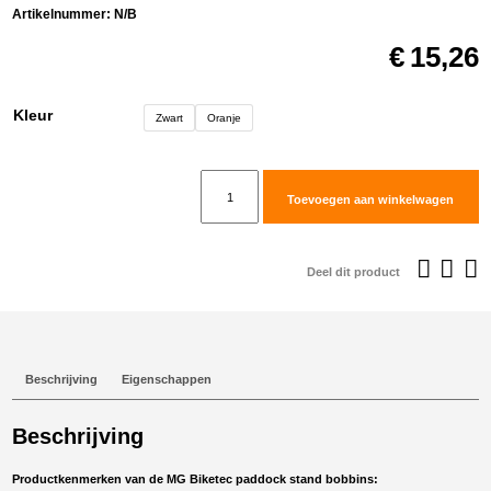
Artikelnummer:
N/B
€
15,26
Kleur
Zwart
Oranje
MG
Toevoegen aan winkelwagen
Biketec
paddock
stand
Deel dit product
bobbins
voor
KTM390
ADV
Beschrijving
Eigenschappen
aantal
Beschrijving
Productkenmerken van de MG Biketec paddock stand bobbins: