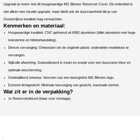
Upgrade je motor met dit hoogwaardige MG Biketec Reservoir Cover. Dit onderdeel is
niet alleen een visuele upgrade, maar biedt ook de duurzaamheid die je van
Oostenrijkse kwaliteit mag verwachten.
Kenmerken en materiaal:
Hoogwaardige kwaliteit: CNC-gefreesd uit 6082 aluminium (billet aluminium met hoge
treksterkte en hittebehandeling).
Directe vervanging: Ontworpen om de originele plastic onderdelen moeiteloos te
vervangen.
Stijlvolle afwerking: Geanodiseerd in zwart en oranje voor een duurzame kleur en
optimale bescherming.
Gedetailleerd ontwerp: Voorzien van een lasergeëtst MG Biketec-logo.
Extreem lichtgewicht: Minimale toevoeging van gewicht, maximale sterkte.
Wat zit er in de verpakking?
1x Reservoirdeksel (klaar voor montage).