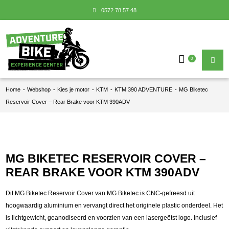
0572 78 57 48
0
Home
-
Webshop
-
Kies je motor
-
KTM
-
KTM 390 ADVENTURE
-
MG Biketec
Reservoir Cover – Rear Brake voor KTM 390ADV
MG BIKETEC RESERVOIR COVER –
REAR BRAKE VOOR KTM 390ADV
Dit MG Biketec Reservoir Cover van MG Biketec is CNC-gefreesd uit
hoogwaardig aluminium en vervangt direct het originele plastic onderdeel. Het
is lichtgewicht, geanodiseerd en voorzien van een lasergeëtst logo. Inclusief