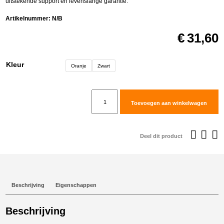
uitstekende support en levenslange garantie.
Artikelnummer:
N/B
€
31,60
Kleur
Oranje
Zwart
MG
Toevoegen aan winkelwagen
Biketec
Reservoir
Cover
Deel dit product
-
Rear
Brake
voor
Beschrijving
Eigenschappen
KTM
390ADV
Beschrijving
aantal