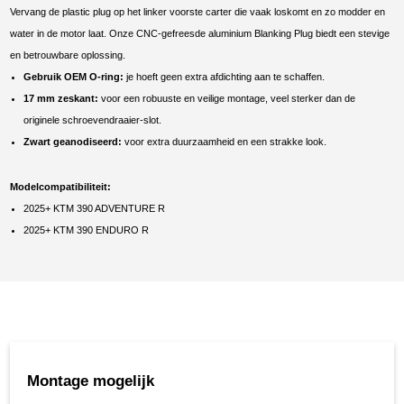
Vervang de plastic plug op het linker voorste carter die vaak loskomt en zo modder en
water in de motor laat. Onze CNC-gefreesde aluminium Blanking Plug biedt een stevige
en betrouwbare oplossing.
Gebruik OEM O-ring:
je hoeft geen extra afdichting aan te schaffen.
17 mm zeskant:
voor een robuuste en veilige montage, veel sterker dan de
originele schroevendraaier-slot.
Zwart geanodiseerd:
voor extra duurzaamheid en een strakke look.
Modelcompatibiliteit:
2025+ KTM 390 ADVENTURE R
2025+ KTM 390 ENDURO R
Montage mogelijk