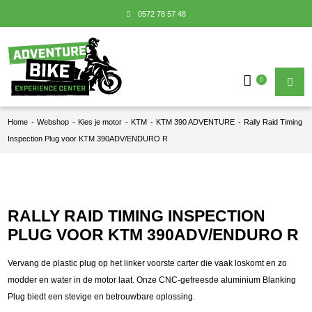
0572 78 57 48
0
Home
-
Webshop
-
Kies je motor
-
KTM
-
KTM 390 ADVENTURE
-
Rally Raid Timing
Inspection Plug voor KTM 390ADV/ENDURO R
RALLY RAID TIMING INSPECTION
PLUG VOOR KTM 390ADV/ENDURO R
Vervang de plastic plug op het linker voorste carter die vaak loskomt en zo
modder en water in de motor laat. Onze CNC-gefreesde aluminium Blanking
Plug biedt een stevige en betrouwbare oplossing.