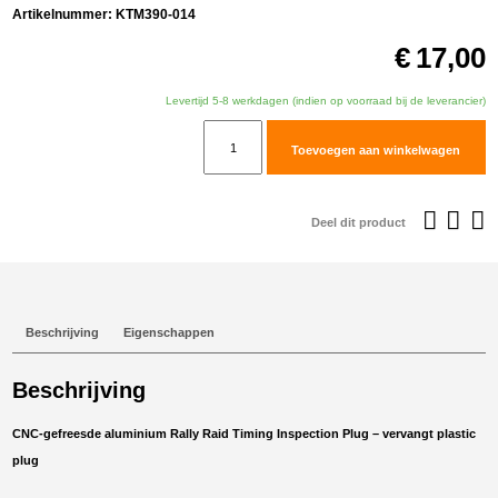
Artikelnummer:
KTM390-014
€
17,00
Levertijd 5-8 werkdagen (indien op voorraad bij de leverancier)
Rally
Toevoegen aan winkelwagen
Raid
Timing
Inspection
Deel dit product
Plug
voor
KTM
390ADV/ENDURO
Beschrijving
Eigenschappen
R
aantal
Beschrijving
CNC-gefreesde aluminium Rally Raid Timing Inspection Plug – vervangt plastic
plug