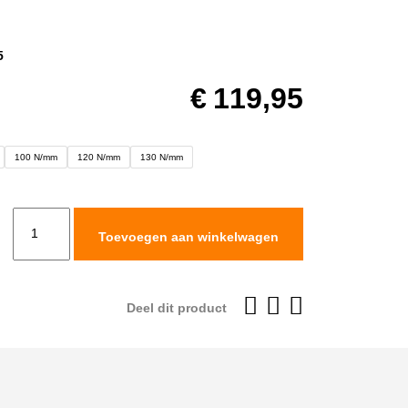
5
€
119,95
100 N/mm
120 N/mm
130 N/mm
Rally
Toevoegen aan winkelwagen
Raid
Uprated
OEM
Deel dit product
Rear
Shock
Spring
voor