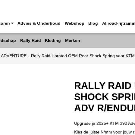
toren
Advies & Onderhoud
Webshop
Blog
Allroad-rijtraini
edschap
Rally Raid
Kleding
Merken
0 ADVENTURE
-
Rally Raid Uprated OEM Rear Shock Spring voor K
RALLY RAID
SHOCK SPRI
ADV R/ENDU
Upgrade je 2025+ KTM 390 Adve
Kies de juiste N/mm voor jouw r