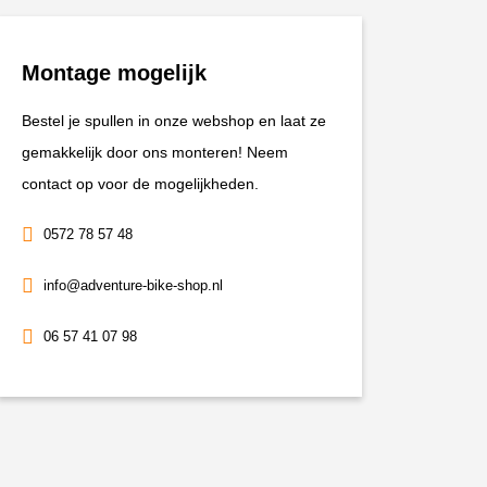
KTM390
ADV
Montage mogelijk
R/ENDURO
R
Bestel je spullen in onze webshop en laat ze
aantal
gemakkelijk door ons monteren! Neem
contact op voor de mogelijkheden.
0572 78 57 48
info@adventure-bike-shop.nl
06 57 41 07 98