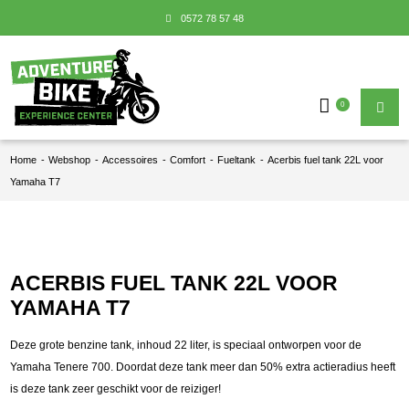
0572 78 57 48
0
Home
-
Webshop
-
Accessoires
-
Comfort
-
Fueltank
-
Acerbis fuel tank 22L voor
Yamaha T7
ACERBIS FUEL TANK 22L VOOR
YAMAHA T7
Deze grote benzine tank, inhoud 22 liter, is speciaal ontworpen voor de
Yamaha Tenere 700. Doordat deze tank meer dan 50% extra actieradius heeft
is deze tank zeer geschikt voor de reiziger!