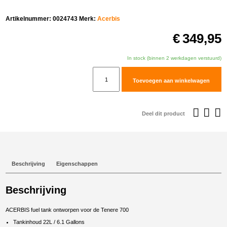
Artikelnummer:
0024743
Merk:
Acerbis
€
349,95
In stock (binnen 2 werkdagen verstuurd)
Acerbis
Toevoegen aan winkelwagen
fuel
tank
22L
Deel dit product
voor
Yamaha
T7
aantal
Beschrijving
Eigenschappen
Beschrijving
ACERBIS fuel tank ontworpen voor de Tenere 700
Tankinhoud 22L / 6.1 Gallons