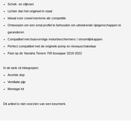
Schok- en slijtvast
Lichter dan het origineel in staal
Ideaal voor zowel toerisme als competitie
Ontworpen om een ​​smal profiel te behouden
om uitstekende rijeigenschappen te
garanderen
Compatibel met buisvormige motorbeschermers / stroomlijnkappen
Perfect compatibel met de originele pomp en
niveauschakelaar
Past op de Yamaha Tenere 700 bouwjaar 2019-2022
In de tank zit inbegrepen:
Acerbis dop
Ventilatie pijp
Montage kit
Dit artikel is niet voorzien van een keurmerk.