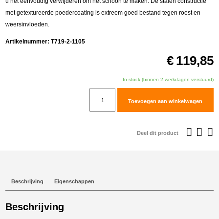
u het eenvoudig verwijderen om het schoon te maken. De stalen constructie
met getextureerde poedercoating is extreem goed bestand tegen roest en
weersinvloeden.
Artikelnummer:
T719-2-1105
€
119,85
In stock (binnen 2 werkdagen verstuurd)
Altrider
Toevoegen aan winkelwagen
koplampbeschermer
voor
Yamaha
Deel dit product
T7
aantal
Beschrijving
Eigenschappen
Beschrijving