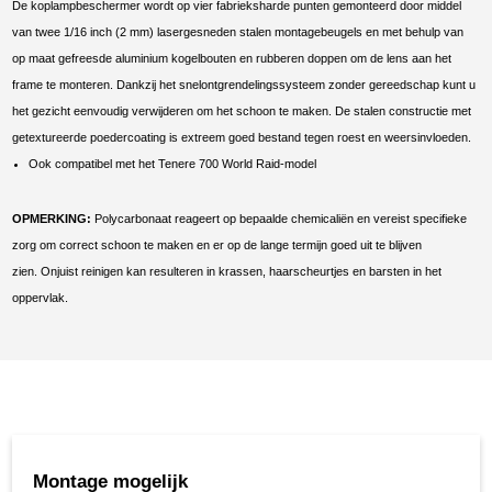
De koplampbeschermer wordt op vier fabrieksharde punten gemonteerd door middel
van twee 1/16 inch (2 mm) lasergesneden stalen montagebeugels en met behulp van
op maat gefreesde aluminium kogelbouten en rubberen doppen om de lens aan het
frame te monteren. Dankzij het snelontgrendelingssysteem zonder gereedschap kunt u
het gezicht eenvoudig verwijderen om het schoon te maken. De stalen constructie met
getextureerde poedercoating is extreem goed bestand tegen roest en weersinvloeden.
Ook compatibel met het Tenere 700 World Raid-model
OPMERKING:
Polycarbonaat reageert op bepaalde chemicaliën en vereist specifieke
zorg om correct schoon te maken en er op de lange termijn goed uit te blijven
zien. Onjuist reinigen kan resulteren in krassen, haarscheurtjes en barsten in het
oppervlak.
Montage mogelijk