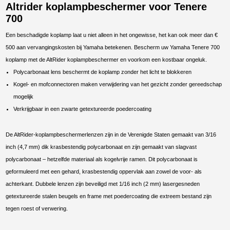
Altrider koplampbeschermer voor Tenere
700
Een beschadigde koplamp laat u niet alleen in het ongewisse, het kan ook meer dan €
500 aan vervangingskosten bij Yamaha betekenen. Bescherm uw Yamaha Tenere 700
koplamp met de AltRider koplampbeschermer en voorkom een ​​kostbaar ongeluk.
Polycarbonaat lens beschermt de koplamp zonder het licht te blokkeren
Kogel- en mofconnectoren maken verwijdering van het gezicht zonder gereedschap
mogelijk
Verkrijgbaar in een zwarte getextureerde poedercoating
De AltRider-koplampbeschermerlenzen zijn in de Verenigde Staten gemaakt van 3/16
inch (4,7 mm) dik krasbestendig polycarbonaat en zijn gemaakt van slagvast
polycarbonaat – hetzelfde materiaal als kogelvrije ramen. Dit polycarbonaat is
geformuleerd met een gehard, krasbestendig oppervlak aan zowel de voor- als
achterkant. Dubbele lenzen zijn beveiligd met 1/16 inch (2 mm) lasergesneden
getextureerde stalen beugels en frame met poedercoating die extreem bestand zijn
tegen roest of verwering.