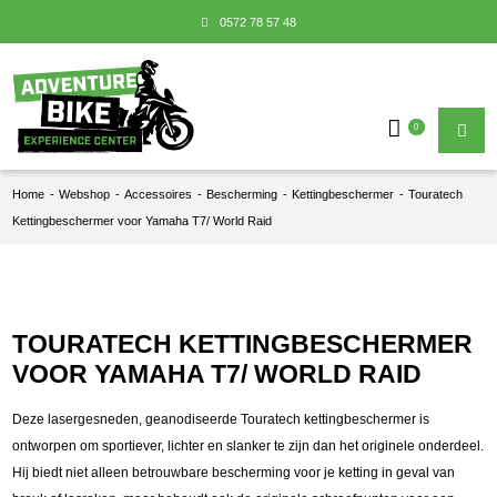
0572 78 57 48
0
Home
-
Webshop
-
Accessoires
-
Bescherming
-
Kettingbeschermer
-
Touratech
Kettingbeschermer voor Yamaha T7/ World Raid
TOURATECH KETTINGBESCHERMER
VOOR YAMAHA T7/ WORLD RAID
Deze lasergesneden, geanodiseerde Touratech kettingbeschermer is
ontworpen om sportiever, lichter en slanker te zijn dan het originele onderdeel.
Hij biedt niet alleen betrouwbare bescherming voor je ketting in geval van