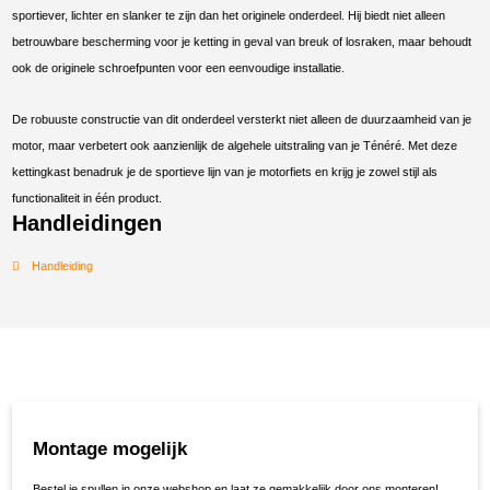
sportiever, lichter en slanker te zijn dan het originele onderdeel. Hij biedt niet alleen
betrouwbare bescherming voor je ketting in geval van breuk of losraken, maar behoudt
ook de originele schroefpunten voor een eenvoudige installatie.
De robuuste constructie van dit onderdeel versterkt niet alleen de duurzaamheid van je
motor, maar verbetert ook aanzienlijk de algehele uitstraling van je Ténéré. Met deze
kettingkast benadruk je de sportieve lijn van je motorfiets en krijg je zowel stijl als
functionaliteit in één product.
Handleidingen
Handleiding
Montage mogelijk
Bestel je spullen in onze webshop en laat ze gemakkelijk door ons monteren!