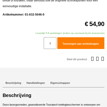
breuk of losraken, maar behoudt ook de originele schroefpunten voor een
eenvoudige installatie.
Artikelnummer:
01-632-5046-0
€
54,90
Levertijd 5-8 werkdagen (indien op voorraad bij de leverancier)
Touratech
Toevoegen aan winkelwagen
Kettingbeschermer
voor
Yamaha
Deel dit product
T7/
World
Raid
aantal
Beschrijving
Handleidingen
Eigenschappen
Beschrijving
Deze lasergesneden, geanodiseerde Touratech kettingbeschermer is ontworpen om