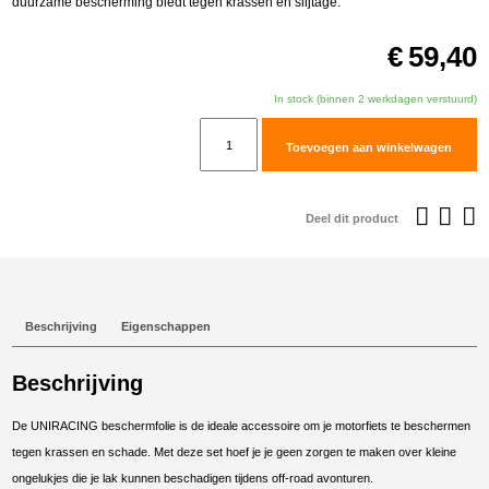
duurzame bescherming biedt tegen krassen en slijtage.
€
59,40
In stock (binnen 2 werkdagen verstuurd)
Uniracing
Toevoegen aan winkelwagen
beschermfolie
voor
de
Deel dit product
Yamaha
Tenere
700-
2025
Beschrijving
Eigenschappen
aantal
Beschrijving
De UNIRACING beschermfolie is de ideale accessoire om je motorfiets te beschermen
tegen krassen en schade. Met deze set hoef je je geen zorgen te maken over kleine
ongelukjes die je lak kunnen beschadigen tijdens off-road avonturen.