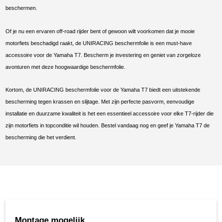
beschermen.
Of je nu een ervaren off-road rijder bent of gewoon wilt voorkomen dat je mooie
motorfiets beschadigd raakt, de UNIRACING beschermfolie is een must-have
accessoire voor de Yamaha T7. Bescherm je investering en geniet van zorgeloze
avonturen met deze hoogwaardige beschermfolie.
Kortom, de UNIRACING beschermfolie voor de Yamaha T7 biedt een uitstekende
bescherming tegen krassen en slijtage. Met zijn perfecte pasvorm, eenvoudige
installatie en duurzame kwaliteit is het een essentieel accessoire voor elke T7-rijder die
zijn motorfiets in topconditie wil houden. Bestel vandaag nog en geef je Yamaha T7 de
bescherming die het verdient.
Montage mogelijk