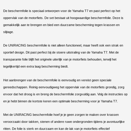
De beschermfolie is speciaal ontworpen voor de Yamaha T7 en past perfect op het
oppervlak van de motorfiets. De set bestaat uit hoogwaardige beschermfolie. Deze is
gemakkelijk aan te brengen en bied een duurzame bescherming tegen krassen en
slijtage.
De UNIRACING beschermfolie is niet alleen functioneel, maar heeft ook een strak en
sportief design. Dit past perfect bij de stoere uitstraling van de Yamaha T7. Met de
transparante folie blijft het originele uiterlijk van je motorfiets behouden, terwijl het
tegelijkertijd een extra laag bescherming biedt.
Het aanbrengen van de beschermfolie is eenvoudig en vereist geen speciale
gereedschappen. Reinig eenvoudigweg het oppervlak van de motorfiets grondig, zorg
ervoor dat het droog is en breng de beschermfolie zorgvuldig aan. Volg de instructies op
en je hebt binnen de kortste keren een optimale bescherming voor je Yamaha T7.
Met de UNIRACING beschermfolie hoef je je geen zorgen te maken over krassen
veroorzaakt door takken, stenen of andere ruwe ondergronden tijdens je avontuurlijke
ritten. De folie is sterk en duurzaam en kan de lak van je motorfiets effectief