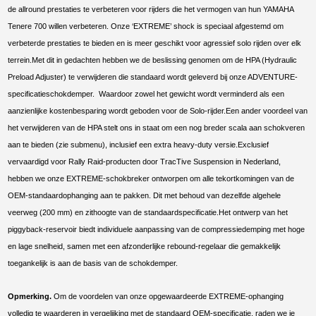
de allround prestaties te verbeteren voor rijders die het vermogen van hun YAMAHA
Tenere 700 willen verbeteren. Onze ‘EXTREME’ shock is speciaal afgestemd om
verbeterde prestaties te bieden en is meer geschikt voor agressief solo rijden over elk
terrein.Met dit in gedachten hebben we de beslissing genomen om de HPA (Hydraulic
Preload Adjuster) te verwijderen die standaard wordt geleverd bij onze ADVENTURE-
specificatieschokdemper. Waardoor zowel het gewicht wordt verminderd als een
aanzienlijke kostenbesparing wordt geboden voor de Solo-rijder.Een ander voordeel van
het verwijderen van de HPA stelt ons in staat om een ​​nog breder scala aan schokveren
aan te bieden (zie submenu), inclusief een extra heavy-duty versie.Exclusief
vervaardigd voor Rally Raid-producten door TracTive Suspension in Nederland,
hebben we onze EXTREME-schokbreker ontworpen om alle tekortkomingen van de
OEM-standaardophanging aan te pakken. Dit met behoud van dezelfde algehele
veerweg (200 mm) en zithoogte van de standaardspecificatie.Het ontwerp van het
piggyback-reservoir biedt individuele aanpassing van de compressiedemping met hoge
en lage snelheid, samen met een afzonderlijke rebound-regelaar die gemakkelijk
toegankelijk is aan de basis van de schokdemper.
Opmerking.
Om de voordelen van onze opgewaardeerde EXTREME-ophanging
volledig te waarderen in vergelijking met de standaard OEM-specificatie, raden we je