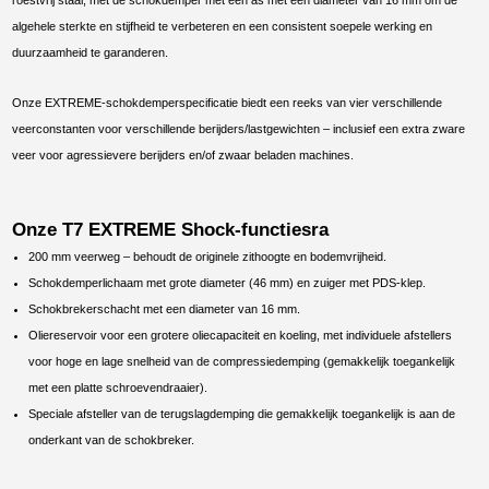
algehele sterkte en stijfheid te verbeteren en een consistent soepele werking en
duurzaamheid te garanderen.
Onze EXTREME-schokdemperspecificatie biedt een reeks van vier verschillende
veerconstanten voor verschillende berijders/lastgewichten – inclusief een extra zware
veer voor agressievere berijders en/of zwaar beladen machines.
Onze T7 EXTREME Shock-functiesra
200 mm veerweg – behoudt de originele zithoogte en bodemvrijheid.
Schokdemperlichaam met grote diameter (46 mm) en zuiger met PDS-klep.
Schokbrekerschacht met een diameter van 16 mm.
Oliereservoir voor een grotere oliecapaciteit en koeling, met individuele afstellers
voor hoge en lage snelheid van de compressiedemping (gemakkelijk toegankelijk
met een platte schroevendraaier).
Speciale afsteller van de terugslagdemping die gemakkelijk toegankelijk is aan de
onderkant van de schokbreker.