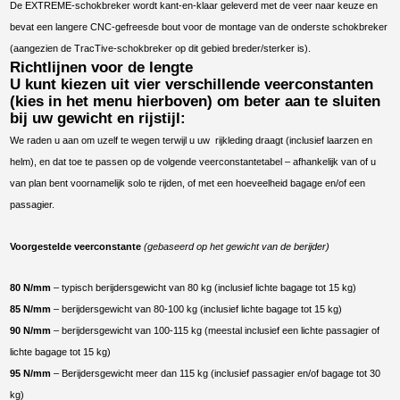
De EXTREME-schokbreker wordt kant-en-klaar geleverd met de veer naar keuze en
bevat een langere CNC-gefreesde bout voor de montage van de onderste schokbreker
(aangezien de TracTive-schokbreker op dit gebied breder/sterker is).
Richtlijnen voor de lengte
U kunt kiezen uit vier verschillende veerconstanten
(kies in het menu hierboven) om beter aan te sluiten
bij uw gewicht en rijstijl:
We raden u aan om uzelf te wegen terwijl u uw rijkleding draagt ​​(inclusief laarzen en
helm), en dat toe te passen op de volgende veerconstantetabel – afhankelijk van of u
van plan bent voornamelijk solo te rijden, of met een hoeveelheid bagage en/of een
passagier.
Voorgestelde veerconstante
(gebaseerd op het gewicht van de berijder)
80 N/mm
– typisch berijdersgewicht van 80 kg (inclusief lichte bagage tot 15 kg)
85 N/mm
– berijdersgewicht van 80-100 kg (inclusief lichte bagage tot 15 kg)
90 N/mm
– berijdersgewicht van 100-115 kg (meestal inclusief een lichte passagier of
lichte bagage tot 15 kg)
95 N/mm
– Berijdersgewicht meer dan 115 kg (inclusief passagier en/of bagage tot 30
kg)