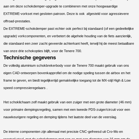
aan om deze schokdemper-upgrade te combineren met onze hoogwaardige
EXTREME-vorkset met gesloten patroon. Deze is ook afgesteld voor agressievere
offroad-prestaties.
De EXTREME-schokdemper past echter ook perfect bij standaard (of een gedeeltelijke
upgrade) vorkcomponenten, en verbetert de algehele houding van de fiets aanzienlijk,
die standaard een zeer zacht geveerde achterkant heeft, terwijl hij de meest betaalbare
van onze drie schokopties blijft, voor de Tenere 700.
Technische gegevens
De volledig aluminium schokbrekerbody voor de Tenere 700 maakt gebruik van ons
eigen CAD-ontworpen bovenkapprofiel om de nodige speling tussen de airbox en het
frame te geven, en biedt tegelijkertijd gemakkelijke toegang tot de MX-stijl High & Low
speed compressieregelaars .
Het schoklichaam zelf maakt gebruik van een zuiger met een grote diameter (46 mm)
voor primaire dempingsregeling, samen met een tweede PDS-zuiger/circuit voor een
nauwkeurigere regeling en demping tijdens het laatste deel van de veerslag.
De interne componenten zijn allemaal met precisie CNC-gefreesd uit Cro-Mo en
roestvrij staal, met de schokdemper met een as met een diameter van 16 mm om de