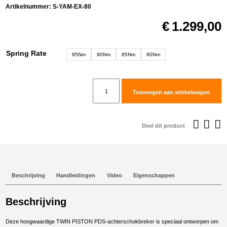
Artikelnummer:
S-YAM-EX-80
€
1.299,00
Spring Rate
95Nm
90Nm
85Nm
80Nm
Rally
Toevoegen aan winkelwagen
Raid
Extreme
Shock
Deel dit product
voor
Yamaha
T7
aantal
Beschrijving
Handleidingen
Video
Eigenschappen
Beschrijving
Deze hoogwaardige TWIN PISTON PDS-achterschokbreker is speciaal ontworpen om