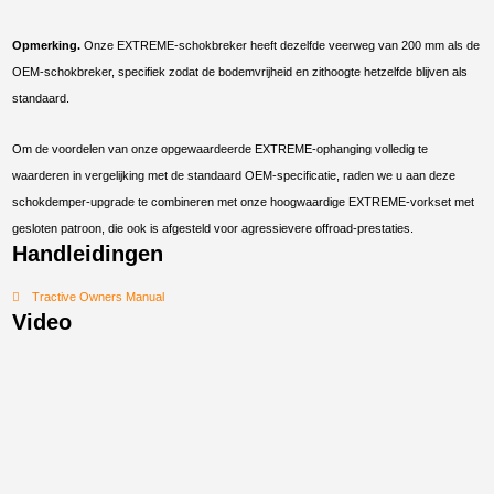
Opmerking.
Onze EXTREME-schokbreker heeft dezelfde veerweg van 200 mm als de
OEM-schokbreker, specifiek zodat de bodemvrijheid en zithoogte hetzelfde blijven als
standaard.
Om de voordelen van onze opgewaardeerde EXTREME-ophanging volledig te
waarderen in vergelijking met de standaard OEM-specificatie, raden we u aan deze
schokdemper-upgrade te combineren met onze hoogwaardige EXTREME-vorkset met
gesloten patroon, die ook is afgesteld voor agressievere offroad-prestaties.
Handleidingen
Tractive Owners Manual
Video