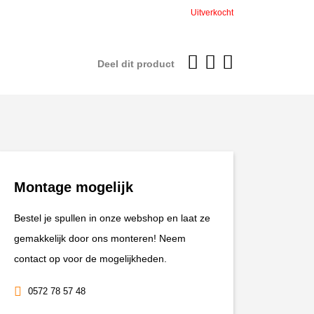
was:
is:
Uitverkocht
€19,95.
€17,96.
Deel dit product
Montage mogelijk
Bestel je spullen in onze webshop en laat ze
gemakkelijk door ons monteren! Neem
contact op voor de mogelijkheden.
0572 78 57 48