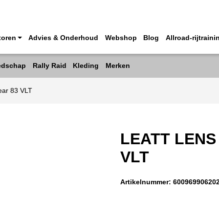
toren
Advies & Onderhoud
Webshop
Blog
Allroad-rijtraini
edschap
Rally Raid
Kleding
Merken
lear 83 VLT
LEATT LENS
VLT
Artikelnummer:
60096990620