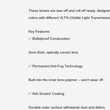
These lenses are tear-off and roll-off ready, designed t
colors with different VLT% (Visible Light Transmissio
Key Features:
✅ Bulletproof Construction:
3mm thick, optically correct lens.
✅ Permanent Anti-Fog Technology:
Built into the inner lens polymer – won’t wear off.
✅ Anti-Scratch Coating:
Durable outer surface withstands dust and debris.