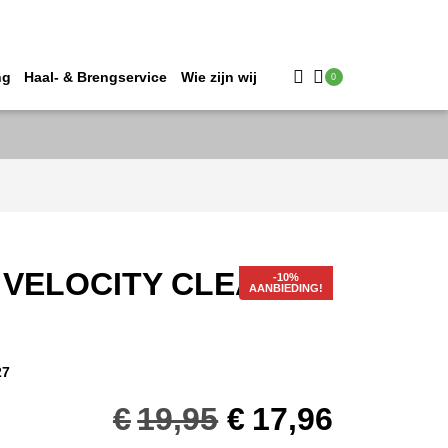
ng
Haal- & Brengservice
Wie zijn wij
0
 VELOCITY CLEAR 83
AANBIEDING!
27
Oorspronkelij
Huidig
€
19,95
€
17,96
prijs
prijs