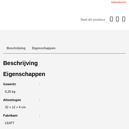
was:
i
Uitverkocht
€99,95.
€
Deel dit product
Beschrijving
Eigenschappen
Beschrijving
Eigenschappen
Gewicht
0,25 kg
Afmetingen
32 × 12 × 4 cm
Fabrikant
LEATT