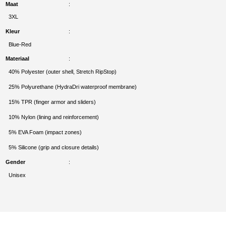
Maat
3XL
Kleur
Blue-Red
Materiaal
40% Polyester (outer shell, Stretch RipStop)
25% Polyurethane (HydraDri waterproof membrane)
15% TPR (finger armor and sliders)
10% Nylon (lining and reinforcement)
5% EVA Foam (impact zones)
5% Silicone (grip and closure details)
Gender
Unisex