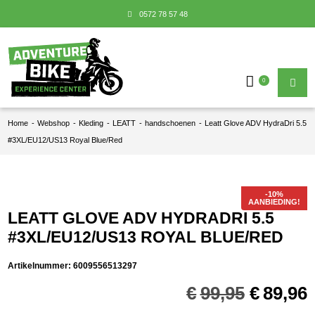
0572 78 57 48
0
Home
-
Webshop
-
Kleding
-
LEATT
-
handschoenen
-
Leatt Glove ADV HydraDri 5.5
#3XL/EU12/US13 Royal Blue/Red
AANBIEDING!
LEATT GLOVE ADV HYDRADRI 5.5
#3XL/EU12/US13 ROYAL BLUE/RED
Artikelnummer:
6009556513297
Oorspro
€
99,95
€
89,96
prijs
p