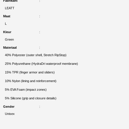
Fabrikant
LEATT
Maat
L
Kleur
Green
Materiaal
40% Polyester (outer shell, Stretch RipStop)
25% Polyurethane (HydraDri waterproof membrane)
15% TPR (finger armor and sliders)
10% Nylon (lining and reinforcement)
5% EVA Foam (impact zones)
5% Silicone (grip and closure details)
Gender
Unisex