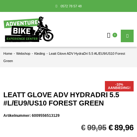
0572 78 57 48
0
Home
-
Webshop
-
Kleding
-
Leatt Glove ADV HydraDri 5.5 #L/EU9/US10 Forest
Green
AANBIEDING!
LEATT GLOVE ADV HYDRADRI 5.5
#L/EU9/US10 FOREST GREEN
Artikelnummer:
6009556513129
Oorspro
€
99,95
€
89,96
prijs
p