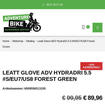
0572 78 57 48
0
Home
-
Webshop
-
Kleding
-
Leatt Glove ADV HydraDri 5.5 #S/EU7/US8 Forest
Green
AANBIEDING!
LEATT GLOVE ADV HYDRADRI 5.5
#S/EU7/US8 FOREST GREEN
Artikelnummer:
6009556513105
Oorspro
€
99,95
€
89,96
prijs
p