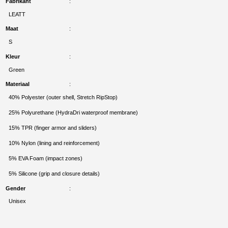
Fabrikant
LEATT
Maat
S
Kleur
Green
Materiaal
40% Polyester (outer shell, Stretch RipStop)
25% Polyurethane (HydraDri waterproof membrane)
15% TPR (finger armor and sliders)
10% Nylon (lining and reinforcement)
5% EVA Foam (impact zones)
5% Silicone (grip and closure details)
Gender
Unisex