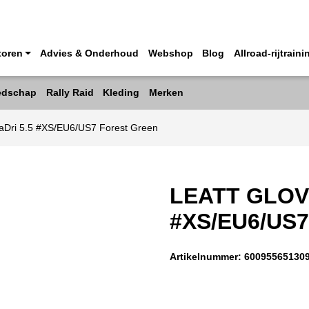
toren
Advies & Onderhoud
Webshop
Blog
Allroad-rijtraini
edschap
Rally Raid
Kleding
Merken
aDri 5.5 #XS/EU6/US7 Forest Green
LEATT GLOV
#XS/EU6/US
Artikelnummer:
60095565130