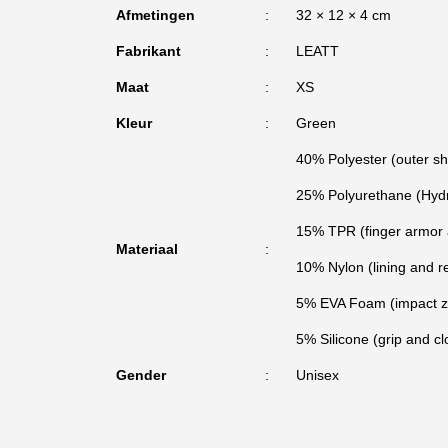
Afmetingen
32 × 12 × 4 cm
Fabrikant
LEATT
Maat
XS
Kleur
Green
40% Polyester (outer she
25% Polyurethane (Hyd
15% TPR (finger armor a
Materiaal
10% Nylon (lining and r
5% EVA Foam (impact z
5% Silicone (grip and cl
Gender
Unisex