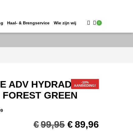
ng
Haal- & Brengservice
Wie zijn wij
0
E ADV HYDRADRI 5.5
AANBIEDING!
7 FOREST GREEN
99
Oorspronkelij
Huidig
€
99,95
€
89,96
prijs
prijs