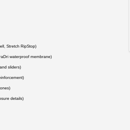
ll, Stretch RipStop)
raDri waterproof membrane)
nd sliders)
einforcement)
ones)
osure details)