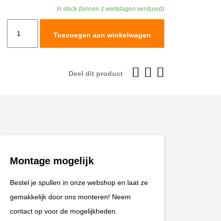
was:
is:
In stock (binnen 2 werkdagen verstuurd)
€99,95.
€89,96.
Leatt
Toevoegen aan winkelwagen
Glove
ADV
HydraDri
Deel dit product
5.5
#XS/EU6/US7
Forest
Green
aantal
Montage mogelijk
Bestel je spullen in onze webshop en laat ze
gemakkelijk door ons monteren! Neem
contact op voor de mogelijkheden.