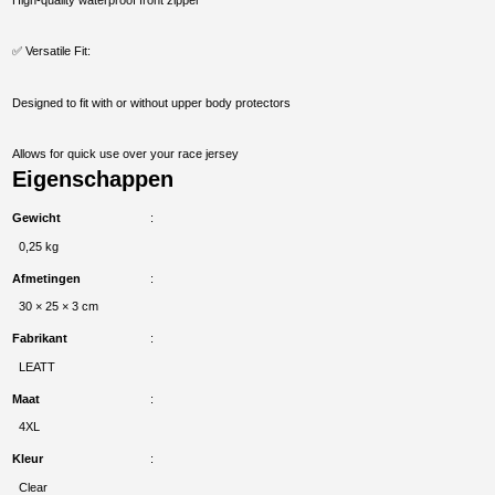
✅ Versatile Fit:
Designed to fit with or without upper body protectors
Allows for quick use over your race jersey
Eigenschappen
Gewicht
0,25 kg
Afmetingen
30 × 25 × 3 cm
Fabrikant
LEATT
Maat
4XL
Kleur
Clear