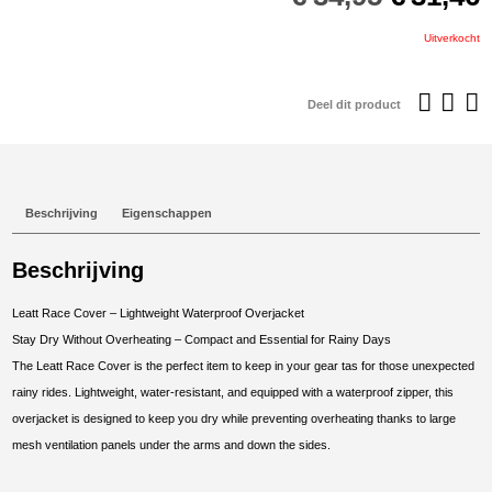
prijs
p
was:
i
Uitverkocht
€34,95.
€
Deel dit product
Beschrijving
Eigenschappen
Beschrijving
Leatt Race Cover – Lightweight Waterproof Overjacket
Stay Dry Without Overheating – Compact and Essential for Rainy Days
The Leatt Race Cover is the perfect item to keep in your gear tas for those unexpected
rainy rides. Lightweight, water-resistant, and equipped with a waterproof zipper, this
overjacket is designed to keep you dry while preventing overheating thanks to large
mesh ventilation panels under the arms and down the sides.