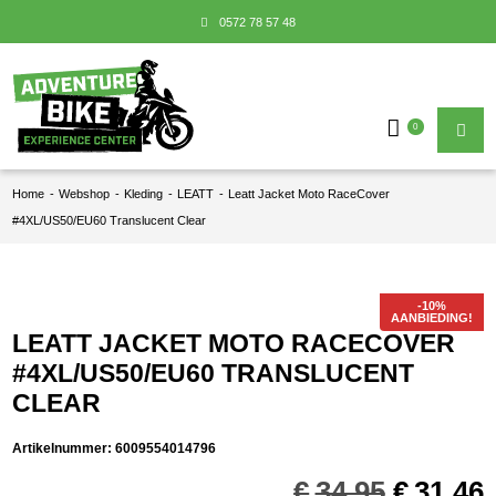
0572 78 57 48
0
Home
-
Webshop
-
Kleding
-
LEATT
-
Leatt Jacket Moto RaceCover
#4XL/US50/EU60 Translucent Clear
AANBIEDING!
LEATT JACKET MOTO RACECOVER
#4XL/US50/EU60 TRANSLUCENT
CLEAR
Artikelnummer:
6009554014796
Oorspro
€
34,95
€
31,46