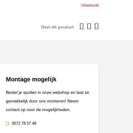
was:
is:
Uitverkocht
€19,95.
€17,96.
Deel dit product
Montage mogelijk
Bestel je spullen in onze webshop en laat ze
gemakkelijk door ons monteren! Neem
contact op voor de mogelijkheden.
0572 78 57 48