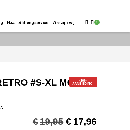
ng
Haal- & Brengservice
Wie zijn wij
0
RETRO #S-XL MOSS
AANBIEDING!
86
Oorspronkelij
Huidig
€
19,95
€
17,96
prijs
prijs