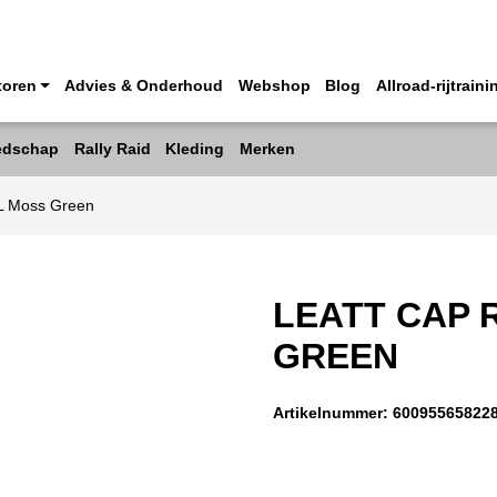
toren
Advies & Onderhoud
Webshop
Blog
Allroad-rijtraini
edschap
Rally Raid
Kleding
Merken
XL Moss Green
LEATT CAP 
GREEN
Artikelnummer:
60095565822