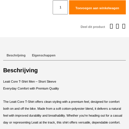
€29,56.
€
Leatt
Toevoegen aan winkelwagen
T-
Shirt
Core
Deel dit product
#XL/US44/EU54
Spruce
Green
aantal
Beschrijving
Eigenschappen
Beschrijving
Leatt Core T-Shirt Men – Short Sleeve
Everyday Comfort with Premium Quality
The Leatt Core T-Shirt offers clean styling with a premium feel, designed for comfort
both on and off the bike. Made from a soft cotton-polyester blend, it delivers a natural
feel with improved durability and breathability. Whether you’re heading out for a casual
day or representing Leatt at the track, this shirt offers versatile, dependable comfort.