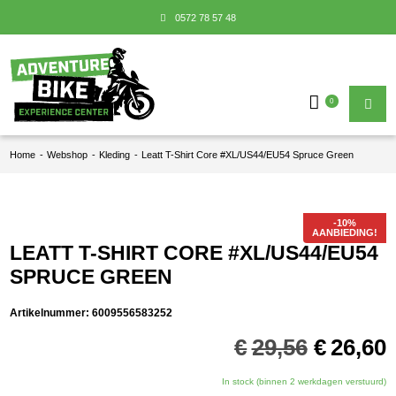
0572 78 57 48
0
Home
-
Webshop
-
Kleding
-
Leatt T-Shirt Core #XL/US44/EU54 Spruce Green
AANBIEDING!
LEATT T-SHIRT CORE #XL/US44/EU54
SPRUCE GREEN
Artikelnummer:
6009556583252
Oorspro
€
29,56
€
26,60
prijs
p
was:
i
In stock (binnen 2 werkdagen verstuurd)