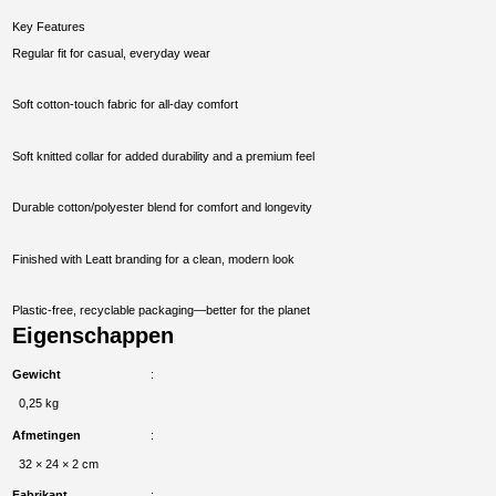
Key Features
Regular fit for casual, everyday wear
Soft cotton-touch fabric for all-day comfort
Soft knitted collar for added durability and a premium feel
Durable cotton/polyester blend for comfort and longevity
Finished with Leatt branding for a clean, modern look
Plastic-free, recyclable packaging—better for the planet
Eigenschappen
Gewicht
0,25 kg
Afmetingen
32 × 24 × 2 cm
Fabrikant