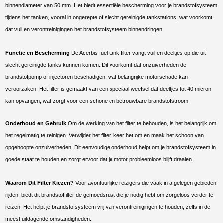
binnendiameter van 50 mm. Het biedt essentiële bescherming voor je brandstofsysteem
tijdens het tanken, vooral in ongerepte of slecht gereinigde tankstations, wat voorkomt
dat vuil en verontreinigingen het brandstofsysteem binnendringen.
Functie en Bescherming
De Acerbis fuel tank filter vangt vuil en deeltjes op die uit
slecht gereinigde tanks kunnen komen. Dit voorkomt dat onzuiverheden de
brandstofpomp of injectoren beschadigen, wat belangrijke motorschade kan
veroorzaken. Het filter is gemaakt van een speciaal weefsel dat deeltjes tot 40 micron
kan opvangen, wat zorgt voor een schone en betrouwbare brandstofstroom.
Onderhoud en Gebruik
Om de werking van het filter te behouden, is het belangrijk om
het regelmatig te reinigen. Verwijder het filter, keer het om en maak het schoon van
opgehoopte onzuiverheden. Dit eenvoudige onderhoud helpt om je brandstofsysteem in
goede staat te houden en zorgt ervoor dat je motor probleemloos blijft draaien.
Waarom Dit Filter Kiezen?
Voor avontuurlijke reizigers die vaak in afgelegen gebieden
rijden, biedt dit brandstoffilter de gemoedsrust die je nodig hebt om zorgeloos verder te
reizen. Het helpt je brandstofsysteem vrij van verontreinigingen te houden, zelfs in de
meest uitdagende omstandigheden.