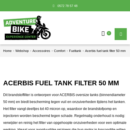
0572 78 57 48
0
Home
-
Webshop
-
Accessoires
-
Comfort
-
Fueltank
-
Acerbis fuel tank filter 50 mm
ACERBIS FUEL TANK FILTER 50 MM
Dit brandstoffilter is ontworpen voor ACERBIS oversize tanks (binnendiameter
50 mm) en biedt bescherming tegen vuil en onzuiverheden tijdens het tanken.
Het filter vangt deeltjes tot 40 micron op, waardoor de brandstofpomp en
injectoren worden beschermd tegen schade. Regelmatig onderhoud is nodig:
verwijder en reinig het filter van opgehoopte onzuiverheden voor een optimale
werking. Ideaal voor avontuurlijke reizigers die hun motor in topconditie willen