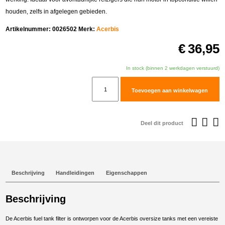
houden, zelfs in afgelegen gebieden.
Artikelnummer:
0026502
Merk:
Acerbis
€
36,95
In stock (binnen 2 werkdagen verstuurd)
Acerbis
Toevoegen aan winkelwagen
fuel
tank
filter
Deel dit product
50
mm
aantal
Beschrijving
Handleidingen
Eigenschappen
Beschrijving
De Acerbis fuel tank filter is ontworpen voor de Acerbis oversize tanks met een vereiste