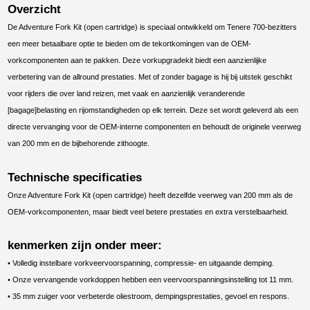
Overzicht
De Adventure Fork Kit (open cartridge) is speciaal ontwikkeld om Tenere 700-bezitters
een meer betaalbare optie te bieden om de tekortkomingen van de OEM-
vorkcomponenten aan te pakken. Deze vorkupgradekit biedt een aanzienlijke
verbetering van de allround prestaties. Met of zonder bagage is hij bij uitstek geschikt
voor rijders die over land reizen, met vaak en aanzienlijk veranderende
[bagage]belasting en rijomstandigheden op elk terrein. Deze set wordt geleverd als een
directe vervanging voor de OEM-interne componenten en behoudt de originele veerweg
van 200 mm en de bijbehorende zithoogte.
Technische specificaties
Onze Adventure Fork Kit (open cartridge) heeft dezelfde veerweg van 200 mm als de
OEM-vorkcomponenten, maar biedt veel betere prestaties en extra verstelbaarheid.
kenmerken zijn onder meer:
• Volledig instelbare vorkveervoorspanning, compressie- en uitgaande demping.
• Onze vervangende vorkdoppen hebben een veervoorspanningsinstelling tot 11 mm.
• 35 mm zuiger voor verbeterde oliestroom, dempingsprestaties, gevoel en respons.