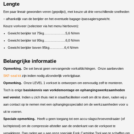
Lengte
Een paar lineair gewonden veren (gepolijst), met keuze uit drie verschillende snelheden
– afhankelijk van de berijder en het eventuele bagage-/passagiersgewicht.
Keuze vorkveer (selecteer via het menu hierboven):
Gewicht berijder tot 75kg………………..5,6 N/mm
Gewicht berijder tot 95kg………………..6,0 N/mm
Gewicht berijder boven 95kg…………..6,4 N/mm
Belangrijke informatie
Opmerking.
De set bevat geen vervangende vorkafdichtingen. Onze aanbevolen
SKF-seal kit
zijn indien nodig afzonderlijk verkrijgbaar.
Opmerking.
Onze LEVEL 1 vorkset is ontworpen om eenvoudig zelf te monteren.
Toch is enige
basiskennis van vorkdemontage en ophangingswerkzaamheden
wel vereist
. Indien u zich thuis niet in staat/faciliteiten voelt om dit te doen, raden wij u
aan contact op te nemen met een ophangingsspecialist om de werkzaamheden voor u
uit te voeren.
Speciale opmerking.
Heeft u geen toegang tot een accu-slagschroevendraaier (of
luchtpistool) om de compressie-afsteller aan de onderkant van de vorkpoot te
verwijderen. Dan raden we u aan onze speciale Fork Cartridge Tool aan te schaffen om