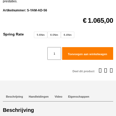
prestaties.
Artikelnummer:
S-YAM-AD-56
€
1.065,00
Spring Rate
5.6Nm
6.0Nm
6.4Nm
Rally
Toevoegen aan winkelwagen
Raid
Adventure
Fork
Deel dit product
Kit
(open
cartridge)
voor
Beschrijving
Handleidingen
Video
Eigenschappen
Yamaha
T7
Beschrijving
aantal