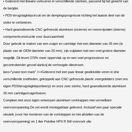
• Geleverd met lineaire vorkveren in verschillende sterktes, passend bij het gewicht van
de berijder.
• PDS-terugslagklepcircuit om de dempingsprogressie richting het laatste deel van de
stoke te verbeteren.
• Hard geanodiseerde CNC-gefreesde aluminium (externe) en roestvrijstalen (interne)
componentconstructie voor duurzaamheid.
Door gebruik te maken van een zuiger en cartridge met een diameter van 35 mm (in
plaats van de OEM-diameter van 20 mm), zijn vulplaten met een veel grotere diameter
mogelijk. Dit levert 270% meer oppervlak op en een veel progressiever en
gecontroleerder gevoel dankzij de verhoogde oliestroom.
lass=”yoast-text-mark” />>Geleverd met een paar lineair gewikkelde veren in drie
verschillende snelheden, gekoppeld aan CNC-gefreesde plastic veergeleiders (met ons
eigen PDS/terugslagklepontwerp) en onze zeer sterke, hard geanodiseerde aluminium
35 mm cartridge/zuigerbuizen.
Compleet met onze eigen ontworpen aluminium vorkkappen met verstelbare
veervoorspanning.De set wordt montageklaar geleverd. Inclusief een paar speciale
sleutels (voor het monteren van de vorkdoppen en het afstellen van de
veervoorspanning) en 1 liter Putoline HPX R 5W voorvork olie.